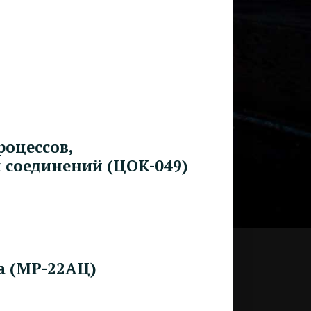
роцессов,
соединений (ЦОК-049)
а (МР-22АЦ)