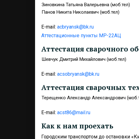
Зиновкина Татьяна Валерьевна (моб.тел)
Панов Никита Николаевич (моб.тел)
E-mail:
acbryansk@bk.ru
Аттестационные пункты МР-22АЦ
Аттестация сварочного об
Шевчук Дмитрий Михайлович (моб.тел)
E-mail:
acsobryansk@bk.ru
Аттестация сварочных те
Терещенко Александр Александрович (моб.
E-mail:
acst86@mail.ru
Как к нам проехать
Городским транспортом до остановки «К