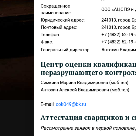
Сокращенное
ООО «АЦСПЭ и 
наименование:
Юридический адрес:
241013, город Б
Почтовый адрес:
241013, город Б
Телефон:
+7 (4832) 52-19-
Факс:
+7 (4832) 52-19-
Генеральный директор:
Антохин Владим
Центр оценки квалификаци
неразрушающего контроля
Симкина Марина Владимировна (моб.тел)
Антохин Алексей Владимирович (моб.тел)
E-mail:
cok049@bk.ru
Аттестация сварщиков и с
Рассмотрение заявок в первой половине д