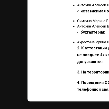
Антохин Алексей 
○ независимая 
Симкина Марина В
Антохин Алексей 
○ бухгалтерия:
Ахрестина Ирина В
2. К аттестации
не позднее 4х к
допускаются.
3. На территор
4. Посещения О
телефонной свя