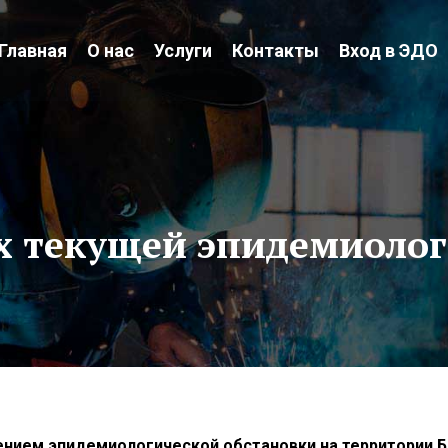
Главная
О нас
Услуги
Контакты
Вход в ЭДО
ях текущей эпидемиоло
шением эпидемиологической обстановки на территории Б