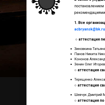
постановлением 
рекомендациями 
1. Все организ
acbryansk@bk.ru
○ аттестация пе
Зиновкина Татьяна
Панов Никита Нико
Кононов Александр
Зенин Олег Игорев
○ аттестация св
Терещенко Алекса
○ аттестация св
Шевчук Дмитрий М
○ аттестация по