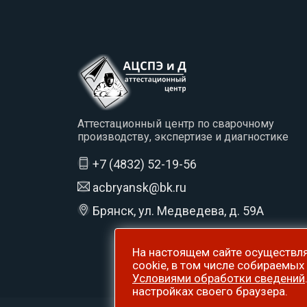
Аттестационный центр по сварочному
производству, экспертизе и диагностике
+7 (4832) 52-19-56
acbryansk@bk.ru
Брянск, ул. Медведева, д. 59А
На настоящем сайте осуществля
сookie, в том числе собираемых
Условиями обработки сведений
настройках своего браузера.