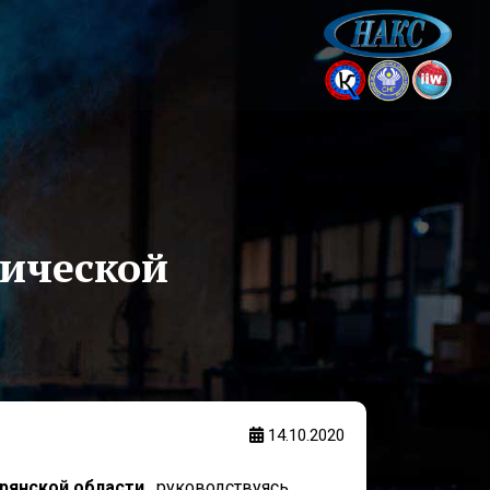
гической
14.10.2020
рянской области
, руководствуясь